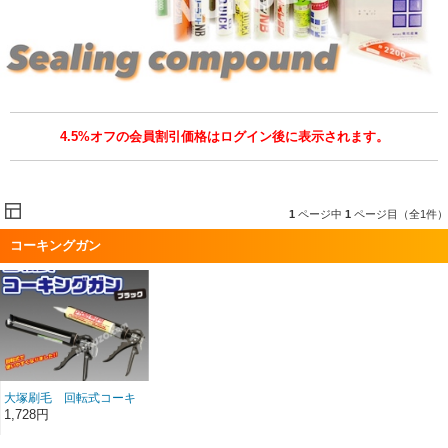
4.5%オフの会員割引価格はログイン後に表示されます。
1
ページ中
1
ページ目（全1件）
コーキングガン
大塚刷毛 回転式コーキ
ングガン 330ml ブラ
1,728円
ック 1丁 会員価格：
1,650円