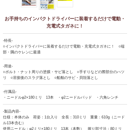
お手持ちのインパクトドライバーに装着するだけで電動・
充電式タガネに！
-特長-
○インパクトドライバーに装着するだけで電動・充電式タガネに！ ○端
部・隅のケレンに最適
-用途-
○ボルト・ナット周りの塗膜・サビ落とし ○手すりなどの際部分のハツ
リ ○溶接後のスラグ落とし ○船舶のサビ・貝殻落とし
-付属品-
・ニードルφ2×180ミリ 13本 ・φ2ニードルパッド ・六角レンチ
-製品内容-
仕様：本体のみ 荷姿：1台入り 全長：310ミリ 重量：610g（ニード
ル13本含む）
使用ニードル：φ2ミリ×180ミリ 13本（本数） 握り部寸法：80ミリ